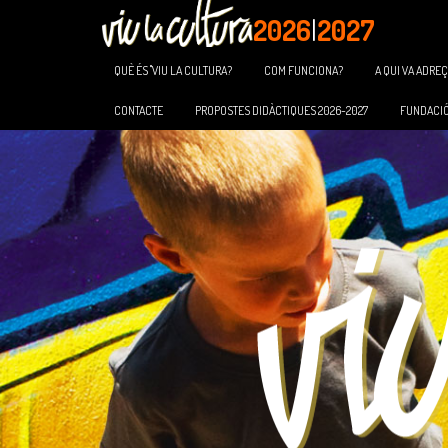
2026
|
2027
QUÈ ÉS "VIU LA CULTURA?
COM FUNCIONA?
A QUI VA ADREÇ
CONTACTE
PROPOSTES DIDÀCTIQUES 2026-2027
FUNDACIÓ 