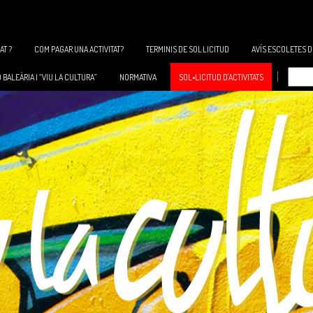
AT ?
COM PAGAR UNA ACTIVITAT?
TERMINIS DE SOL·LICITUD
AVÍS ESCOLETES 
BALEÀRIA I “VIU LA CULTURA”
NORMATIVA
SOL•LICITUD D'ACTIVITATS