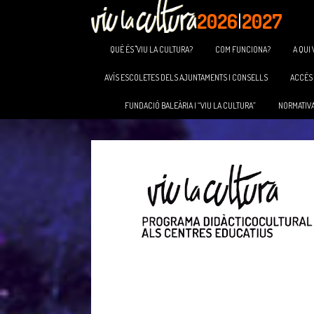
2026
|
2027
QUÈ ÉS "VIU LA CULTURA?
COM FUNCIONA?
A QUI 
AVÍS ESCOLETES DELS AJUNTAMENTS I CONSELLS
ACCÉS 
FUNDACIÓ BALEÀRIA I “VIU LA CULTURA”
NORMATIV